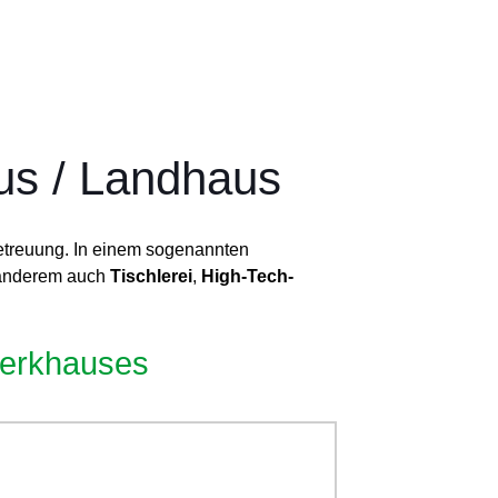
us / Landhaus
etreuung. In einem sogenannten
r anderem auch
Tischlerei
,
High-Tech-
werkhauses