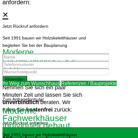
anfordern:
×
Jetzt Rückruf anfordern
Seit 1991 bauen wir Holzskeletthäuser und
begleiten Sie bei der Bauplanung.
Moderne
Fachwerkhäuser seit
1991
×
Ihr Weg zum Wunschhaus
Referenzen / Bauprojekte
Nehmen Sie sich ein paar
Minuten Zeit und lassen Sie sich
Zum Anfrageformular
unverbindlich
beraten. Wir
Moderne
rufen Sie
kostenfrei
zurück:
Fachwerkhäuser
Jetzt Rückruf anfordern
individuell gebaut
Seit 1991 bauen wir Holzskeletthäuser