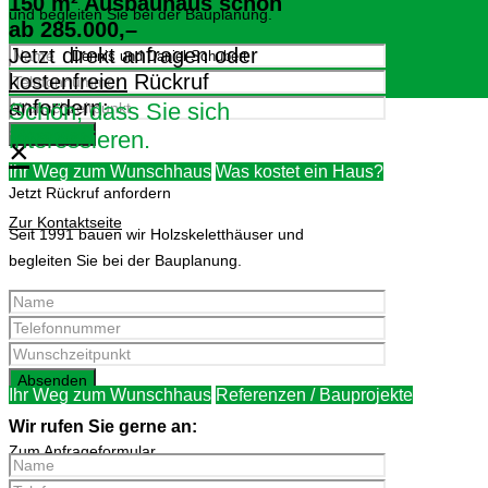
150 m² Ausbauhaus schon
und begleiten Sie bei der Bauplanung.
ab 285.000,–
Jetzt direkt anfragen oder
Dennis und Daniel Schubert
kostenfreien
Rückruf
anfordern:
Schön, dass Sie sich
interessieren.
×
Ihr Weg zum Wunschhaus
Was kostet ein Haus?
Jetzt Rückruf anfordern
Zur Kontaktseite
Seit 1991 bauen wir Holzskeletthäuser und
begleiten Sie bei der Bauplanung.
Ihr Weg zum Wunschhaus
Referenzen / Bauprojekte
Wir rufen Sie gerne an:
Zum Anfrageformular