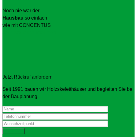
Noch nie war der
Hausbau
so einfach
wie mit CONCENTUS
Jetzt Kontakt aufnehmen
Jetzt Rückruf anfordern
Seit 1991 bauen wir Holzskeletthäuser und begleiten Sie bei
der Bauplanung.